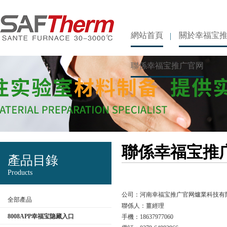
網站首頁
關於幸福宝
聯係幸福宝推广官网
聯係幸福宝推
產品目錄
Products
公司：河南幸福宝推广官网爐業科技
全部產品
聯係人：薑經理
8008APP幸福宝隐藏入口
手機：18637977060