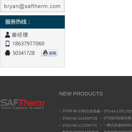
NEW PRODUCTS
STDR-96-10鋁合金熱處
STS-64-17P170
理爐-箱式幸福宝污APP
動升降式燒結爐
STS係列自動升
STGX-60-141400℃回
官网入口
結爐
轉幸福宝污版下载（剛
一體式高溫8008A
STGX-60-121200℃可
玉管）
福宝隐藏入口
傾斜幸福宝污版下载