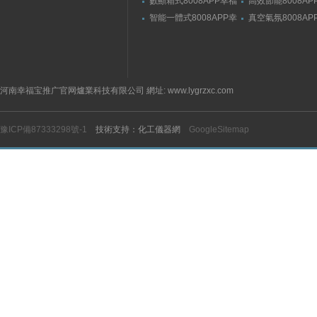
數顯箱式8008APP幸福
高效節能8008AP
宝隐藏入口
宝隐藏入口
智能一體式8008APP幸
真空氣氛8008AP
福宝隐藏入口
宝隐藏入口
河南幸福宝推广官网爐業科技有限公司 網址: www.lygrzxc.com
豫ICP備87333298號-1
技術支持：化工儀器網
GoogleSitemap