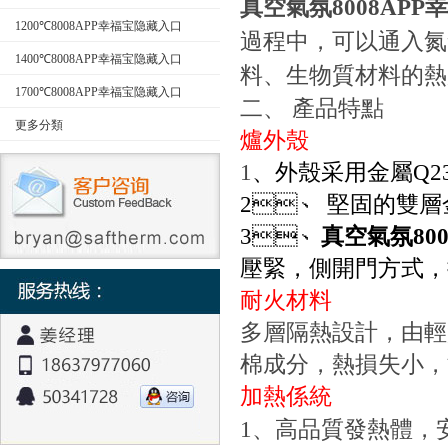
真空氣氛8008AP
型）
1200℃8008APP幸福宝隐藏入口
過程中，可以通入氮氣
1400℃8008APP幸福宝隐藏入口
料、生物質材料的
1700℃8008APP幸福宝隐藏入口
二、
產品特點
更多分類
爐外殼
1
、外殼采用金屬
Q2
2
、
堅固的雙層金
3
、
真空氣氛80
壓緊，側開門方式
耐火材料
多層隔熱設計，由
棉成分，熱損失小
加熱係統
1
、高品質發熱體，