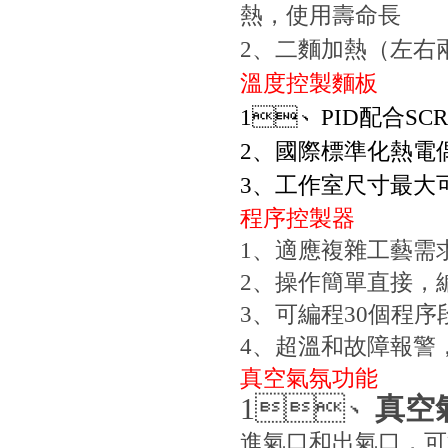
熱，使用壽命長
2
、二麵加熱（
溫度控製麵板
1
、
PID
配合
SCR
2
、國際標準化熱電偶
3
、工作室尺寸最大
程序控製器
1
、適應複雜工
2
、操作簡單直接
3
、可編程
30
個程序
4
、超溫和故障報警
真空氣氛功能
1
、
真空
進氣口和出氣口