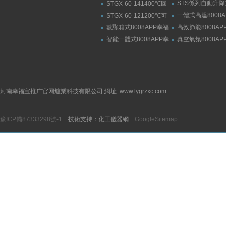
動升降式燒結爐
STS係列自動升
STGX-60-141400℃回
官网入口
結爐
轉幸福宝污版下载（剛
一體式高溫8008A
STGX-60-121200℃可
玉管）
福宝隐藏入口
傾斜幸福宝污版下载
數顯箱式8008APP幸福
高效節能8008AP
宝隐藏入口
宝隐藏入口
智能一體式8008APP幸
真空氣氛8008AP
福宝隐藏入口
宝隐藏入口
河南幸福宝推广官网爐業科技有限公司 網址: www.lygrzxc.com
豫ICP備87333298號-1
技術支持：化工儀器網
GoogleSitemap