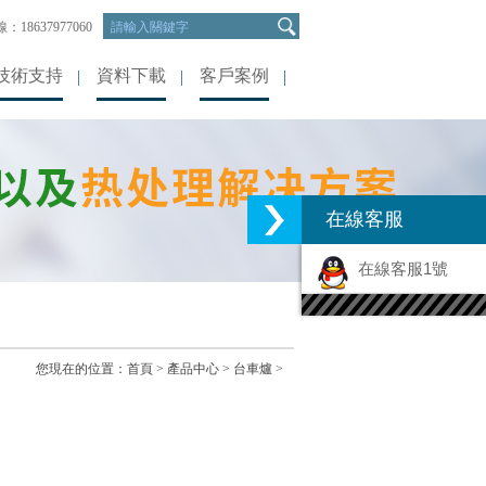
：18637977060
技術支持
資料下載
客戶案例
在線客服
在線客服1號
您現在的位置：
首頁
>
產品中心
>
台車爐
>