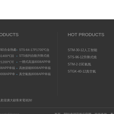
ODUCTS
HOT PRODUCTS
-10鋁合金熱處
STS-64-17P1700℃自
STM-30-12人工智能
福宝污APP
動升降式燒結爐
8008APP幸福宝隐藏
STS係列自動升降式燒
141400℃回
STS-96-12升降式燒
結爐
入口
版下载（剛
一體式高溫8008APP幸
121200℃可
結爐
STM-2-15E氣氛
福宝隐藏入口
污版下载
08APP幸福
高效節能8008APP幸福
8008APP幸福宝隐藏
STGK-40-12真空氣
宝隐藏入口
008APP幸
真空氣氛8008APP幸福
入口
氛管式幸福宝污APP
口
宝隐藏入口
官网入口
,歡迎廣大顧客來電谘詢!