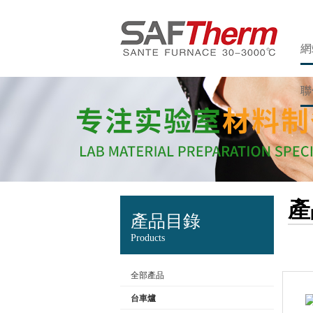
網
聯
產
產品目錄
Products
全部產品
台車爐