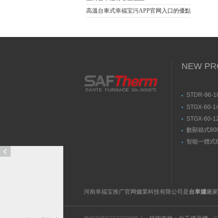
高溫台車式幸福宝污APP官网入口的優點
NEW PR
STDR-96
理爐-箱式幸
STGX-60-
官网入口
轉幸福宝污
STGX-60-
玉管）
傾斜幸福宝
數顯箱式80
宝隐藏入口
智能一體式8
福宝隐藏入
訪
河南幸福宝推广官网爐業科技有限公司是
台車爐
廠家
問
手
機