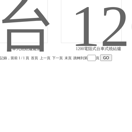
台車式燒結爐廠家
1200電阻式台車式燒結爐
條記錄，當前 1 / 1 頁 首頁 上一頁 下一頁 末頁 跳轉到第
頁