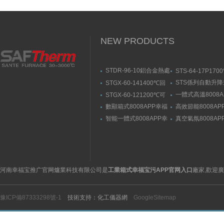
NEW PRODUCTS
STDR-96-10鋁合金熱處
STS-64-17P170
理爐-箱式幸福宝污APP
動升降式燒結爐
STS係列自動升
STGX-60-141400℃回
官网入口
結爐
轉幸福宝污版下载（剛
一體式高溫8008A
STGX-60-121200℃可
玉管）
福宝隐藏入口
傾斜幸福宝污版下载
數顯箱式8008APP幸福
高效節能8008AP
宝隐藏入口
宝隐藏入口
智能一體式8008APP幸
真空氣氛8008AP
福宝隐藏入口
宝隐藏入口
河南幸福宝推广官网爐業科技有限公司是
工業箱式幸福宝污APP官网入口
廠家,歡迎
豫ICP備87333298號-1
技術支持：化工儀器網
GoogleSitemap