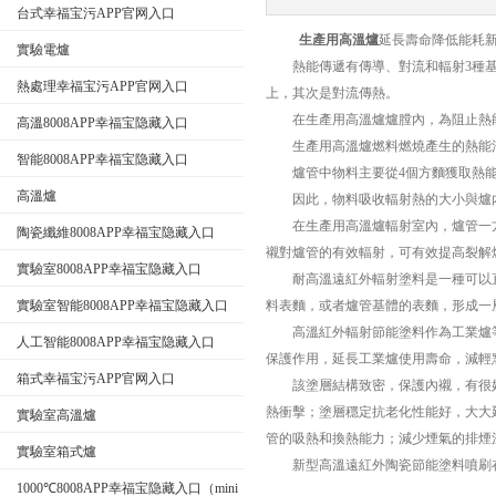
台式幸福宝污APP官网入口
生產用高溫爐
延長壽命降低能耗
實驗電爐
公司名稱
熱能傳遞有傳導、對流和輻射3種基本方
熱處理幸福宝污APP官网入口
上，其次是對流傳熱。
在生產用高溫爐爐膛內，為阻止熱能向
高溫8008APP幸福宝隐藏入口
生產用高溫爐燃料燃燒產生的熱能消耗在3個方麵
智能8008APP幸福宝隐藏入口
爐管中物料主要從4個方麵獲取熱能：對流
高溫爐
因此，物料吸收輻射熱的大小與爐內
在生產用高溫爐輻射室內，爐管一方麵要接
陶瓷纖維8008APP幸福宝隐藏入口
襯對爐管的有效輻射，可有效提高裂解爐的
實驗室8008APP幸福宝隐藏入口
耐高溫遠紅外輻射塗料是一種可以直接塗刷
實驗室智能8008APP幸福宝隐藏入口
料表麵，或者爐管基體的表麵，形成一
高溫紅外輻射節能塗料作為工業爐等熱加
人工智能8008APP幸福宝隐藏入口
保護作用，延長工業爐使用壽命，減
箱式幸福宝污APP官网入口
該塗層結構致密，保護內襯，有很
熱衝擊；塗層穩定抗老化性能好，
實驗室高溫爐
管的吸熱和換熱能力；減少煙氣的排煙溫度
實驗室箱式爐
新型高溫遠紅外陶瓷節能塗料噴刷在生產用高溫爐
1000℃8008APP幸福宝隐藏入口（mini