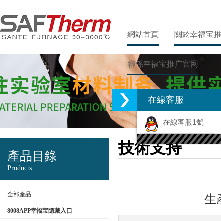
網站首頁
關於幸福宝
聯係幸福宝推广官网
在線客服
在線客服1號
技術支持
產品目錄
Products
全部產品
生
8008APP幸福宝隐藏入口