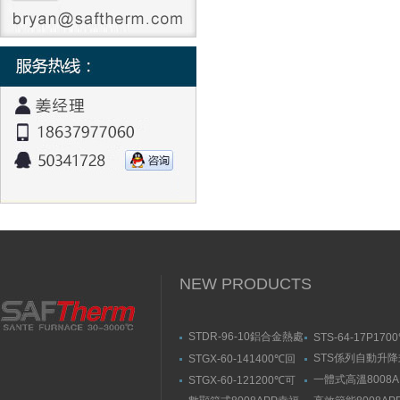
NEW PRODUCTS
STDR-96-10鋁合金熱處
STS-64-17P170
理爐-箱式幸福宝污APP
動升降式燒結爐
STS係列自動升
STGX-60-141400℃回
官网入口
結爐
轉幸福宝污版下载（剛
一體式高溫8008A
STGX-60-121200℃可
玉管）
福宝隐藏入口
傾斜幸福宝污版下载