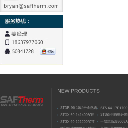
NEW PRODUCTS
STDR-96-10鋁合金熱處
STS-64-17P170
理爐-箱式幸福宝污APP
動升降式燒結爐
STS係列自動升
STGX-60-141400℃回
官网入口
結爐
轉幸福宝污版下载（剛
一體式高溫8008A
STGX-60-121200℃可
玉管）
福宝隐藏入口
傾斜幸福宝污版下载