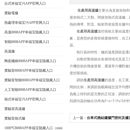
台式幸福宝污APP官网入口
生產用高溫爐
主要分為直接加熱和間
實驗電爐
公司名稱
接加熱式二大類。間接加熱式高溫爐
熱處理幸福宝污APP官网入口
熱的傳導、對流、輻射而使放置在爐中的
生產用高溫爐
溫控係統主要由溫度傳感器
高溫8008APP幸福宝隐藏入口
象，是典型的多階容積遲後特性
智能8008APP幸福宝隐藏入口
器。
高溫爐
執行器的特性：爐的溫度調節是通過調節
自動控製係統在各個領域尤其是工業領域
陶瓷纖維8008APP幸福宝隐藏入口
片機技術的飛速發展，通過單片機
實驗室8008APP幸福宝隐藏入口
度控製係統。
實驗室智能8008APP幸福宝隐藏入口
調節
生產用高溫爐
的溫度，在工
間的比例，來調節負載兩端交流平均壓
人工智能8008APP幸福宝隐藏入口
負載上得到的是完整的正弦波，調節的
箱式幸福宝污APP官网入口
則調功器的輸出功率為P=n×T×Pn/Tc
實驗室高溫爐
上一篇：
台車式燒結爐爐門密封及爐
實驗室箱式爐
1000℃8008APP幸福宝隐藏入口（mini